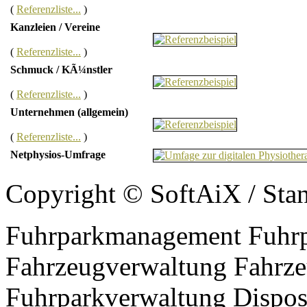
(
Referenzliste...
)
Kanzleien / Vereine
(
Referenzliste...
)
Schmuck / KÃ¼nstler
(
Referenzliste...
)
Unternehmen (allgemein)
(
Referenzliste...
)
Netphysios-Umfrage
Copyright © Soft
AiX
/ Sta
Fuhrparkmanagement Fuhrp
Fahrzeugverwaltung Fahrze
Fuhrparkverwaltung Dispos